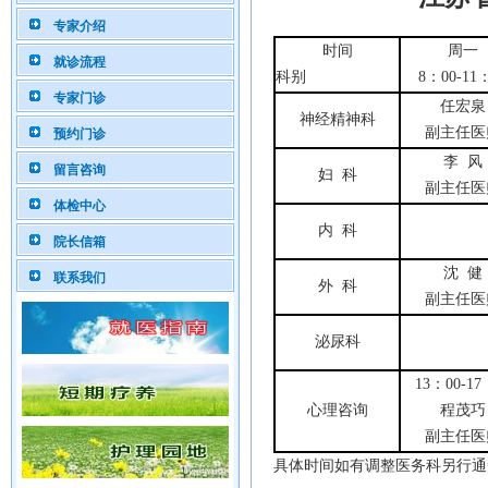
专家介绍
时间
周一
就诊流程
科别
8
：
00-11
专家门诊
任宏泉
神经精神科
副主
任
医
预约门诊
李
风
留言咨询
妇
科
副主
任
医
体检中心
内
科
院长信箱
沈
健
联系我们
外
科
副主
任
医
泌尿科
13
：
00-17
心理咨询
程茂巧
副主
任
医
具体时间如有调整医务科另行通