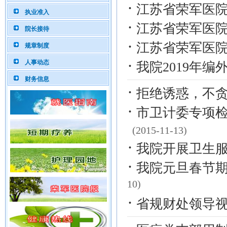
·
江苏省荣军医院
执业准入
·
江苏省荣军医院
院长接待
·
江苏省荣军医院
规章制度
·
人事动态
我院2019年
财务信息
·
拒绝诱惑，不
·
市卫计委专项
(2015-11-13)
·
我院开展卫生
·
我院元旦春节
10)
·
省规财处领导