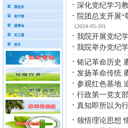
·
深化党纪学习教
团总支
·
院团总支开展“
老干部
(2024-05-20)
退管会
·
我院开展党纪学习
关工委
·
其它
我院举办党纪
·
铭记革命历史 
·
发扬革命传统 
·
参观红色基地 
·
行政第一党支
·
真知即所以为
·
领悟理论思想 