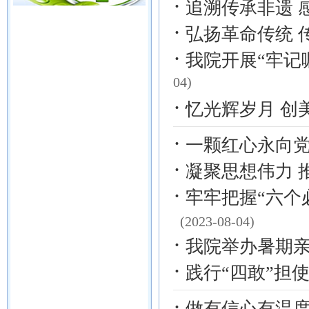
·
追溯传承非遗 
·
弘扬革命传统 
·
我院开展“牢记
04)
·
忆光辉岁月 创
·
一颗红心永向
·
凝聚思想伟力 
·
牢牢把握“六个
(2023-08-04)
·
我院举办暑期
·
践行“四敢”担
·
做有信心有温