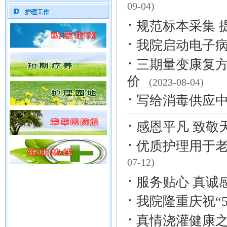
09-04)
护理工作
·
规范标本采集 
·
我院启动电子
·
三期量变康复
价
(2023-08-04)
·
写给消毒供应
·
感恩平凡 致敬
·
优质护理用于
07-12)
·
服务贴心 真诚
·
我院隆重庆祝“5
·
真情浇灌健康