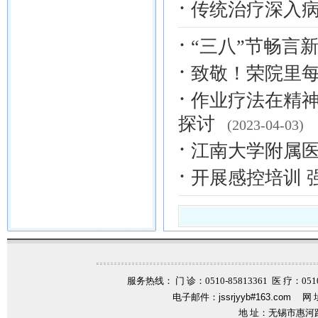
·
传统治疗深入
·
“三八”节畅言
·
致敬！荣院里每
·
作业疗法在精
探讨
(2023-04-03)
·
江南大学附属
·
开展感控培训 
服务热线： 门 诊：0510-85813361 医 疗：0510-
电子邮件：
jssrjyyb#163.com
网 
地 址：无锡市惠河