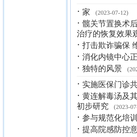
·
家
(2023-07-12)
·
髋关节置换术
治疗的恢复效果
·
打击欺诈骗保 
·
消化内镜中心
·
独特的风景
(20
·
实施医保门诊共
·
黄连解毒汤及
初步研究
(2023-07
·
参与规范化培训
·
提高院感防控意