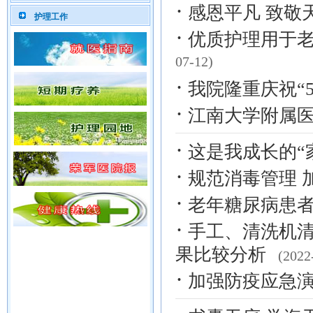
·
感恩平凡 致敬
护理工作
·
优质护理用于
07-12)
·
我院隆重庆祝“5
·
江南大学附属
·
这是我成长的“
·
规范消毒管理 
·
老年糖尿病患
·
手工、清洗机
果比较分析
(2022
·
加强防疫应急演