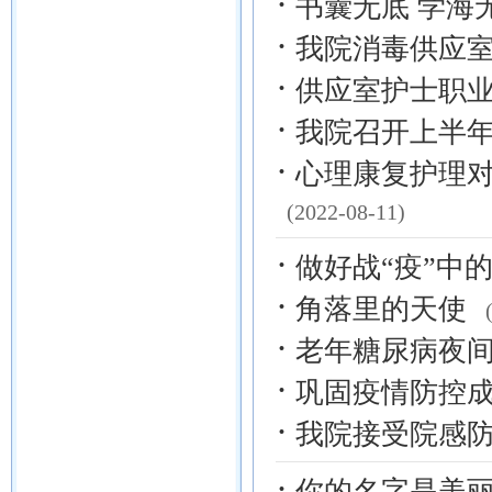
·
书囊无底 学海
·
我院消毒供应
·
供应室护士职
·
我院召开上半
·
心理康复护理
(2022-08-11)
·
做好战“疫”中
·
角落里的天使
·
老年糖尿病夜
·
巩固疫情防控成
·
我院接受院感
·
你的名字是美