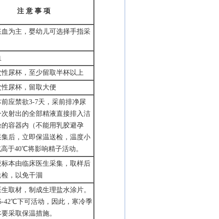
注 意 事 项
采血为主，婴幼儿可选择手指采
血
次性尿杯，至少留取半杯以上
次性尿杯，留取大便
本前应禁欲
3-7天，采前排净尿
一次射出的全部精液直接排入洁
燥的容器内（不能用乳胶避孕
采集后，立即保温送检，温度小
或高于40℃将影响精子活动。
液标本由临床医生采集，取样后
送检，以免干涸
医生取材，制成生理盐水涂片。
25-42℃下可活动，因此，寒冷季
本要采取保温措施。