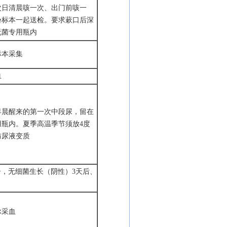
次日清晨咳一次、出门前咳一
份标本一起送检。要求蔌口后深
无菌专用瓶内
标本采集
血
早晨醒来的第一次中段尿，留在
用瓶内。夏季高温季节须放
4度
防尿液变质
告，无细菌生长（阴性）3天后、
脉采血