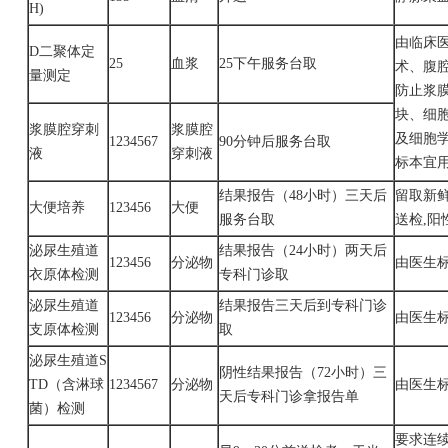
H)
由临床
D二聚体定
25
血浆
25下午服务台取
术、腹
量测定
防止浆
块、细
浆膜腔穿刺
浆膜腔
及细胞
1234567
90分钟后服务台取
液
穿刺液
标本宜
结果报告（
48小时）三天后
留取新
大便培养
123456
大便
服务台取
送检
,
泌尿生殖道
结果报告（
24小时）两天后
123456
分泌物
由医生
衣原体检测
专科门诊取
泌尿生殖道
结果报告三天后到专科门诊
123456
分泌物
由医生
支原体检测
取
泌尿生殖道
S
阴性结果报告（
72小时）三
TD（含淋球
1234567
分泌物
由医生
天后专科门诊拿报告单
菌）检测
要求连