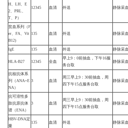
H、LH、E
12345
血清
外送
静脉采
2、PRL、
T、P）
贫血系列（
F
er、FA、Vit
135
血清
外送
静脉采
B12)
IgE
135
血清
外送
静脉采
早上
9：0前抽血，下午16服
HLA-B27
12345
全血
静脉采
务台取
抗核抗体系
周三早上
9：30前抽血，周
列（
ANA+E
3
血清
静脉采
四下午15点服务台取
NA）
抗可溶性多
周三早上
9：30前抽血，周
肽抗原抗体
3
血清
静脉采
四下午15点服务台取
谱（
ENA）
HBV-DNA定
135
血清
外送
静脉采
量