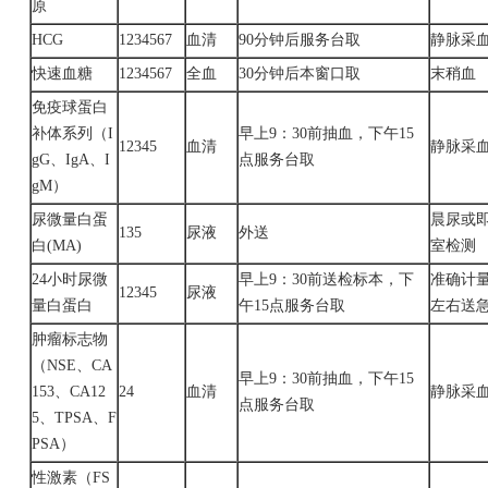
原
HCG
1234567
血清
90分钟后服务台取
静脉采
快速血糖
1234567
全血
30分钟后本窗口取
末稍血
免疫球蛋白
补体系列（
I
早上
9：30前抽血，下午15
12345
血清
静脉采
gG、IgA、I
点服务台取
gM）
尿微量白蛋
晨尿或
135
尿液
外送
白
(MA)
室检测
24小时尿微
早上
9：30前送检标本，下
准确计
12345
尿液
量白蛋白
午15点服务台取
左右送
肿瘤标志物
（
NSE、CA
早上
9：30前抽血，下午15
153、CA12
24
血清
静脉采
点服务台取
5、TPSA、F
PSA）
性激素（
FS