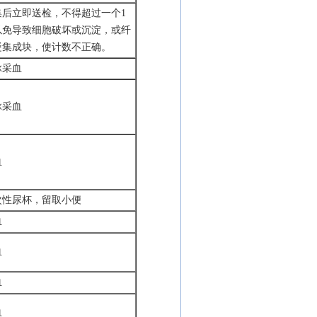
集后立即送检，不得超过一个
1
以免导致细胞破坏或沉淀，或纤
凝集成块，使计数不正确。
脉采血
脉采血
血
次性尿杯，留取小便
血
血
血
血