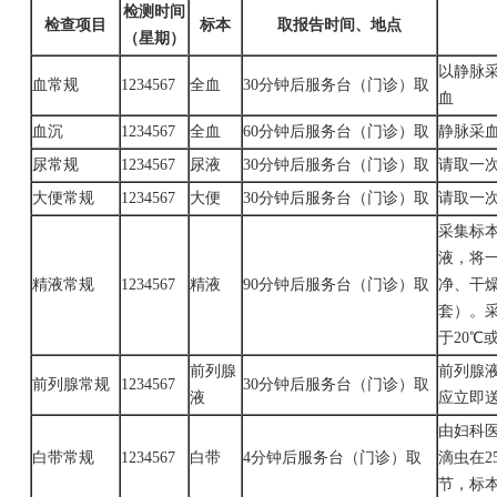
检测时间
检查项目
标本
取报告时间、地点
（星期）
以静脉
血常规
1234567
全血
30分钟后服务台（门诊）取
血
血沉
1234567
全血
60分钟后服务台（门诊）取
静脉采
尿常规
1234567
尿液
30分钟后服务台（门诊）取
请取一
大便常规
1234567
大便
30分钟后服务台（门诊）取
请取一
采集标
液，将
精液常规
1234567
精液
90分钟后服务台（门诊）取
净、干
套）。
于20℃
前列腺
前列腺
前列腺常规
1234567
30分钟后服务台（门诊）取
液
应立即
由妇科
白带常规
1234567
白带
4分钟后服务台（门诊）取
滴虫在
节，标