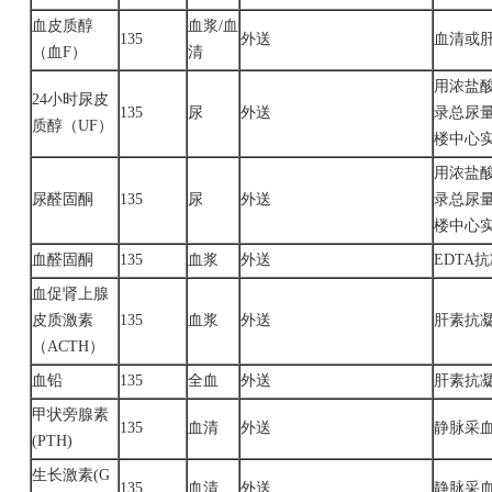
血皮质醇
血浆
/血
135
外送
血清或
（血
F）
清
用浓盐
24小时尿皮
135
尿
外送
录总尿量
质醇（
UF）
楼中心
用浓盐
尿醛固酮
135
尿
外送
录总尿量
楼中心
血醛固酮
135
血浆
外送
EDTA
血促肾上腺
皮质激素
135
血浆
外送
肝素抗
（
ACTH）
血铅
135
全血
外送
肝素抗
甲状旁腺素
135
血清
外送
静脉采
(PTH)
生长激素
(G
135
血清
外送
静脉采