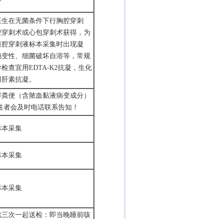
医生在无菌条件下行胸腔穿刺
腔穿刺术或心包穿刺术获得，为
膜腔穿刺液标本采集时出现凝
胞变性、细菌破坏自溶等，常规
学检查宜用
EDTA-K2抗凝，生化
用肝素抗凝。
鲜粪便（含脓血黏液病变成分）
阳性者会及时电话联系告知！
标本采集
标本采集
标本采集
续三次一起送检：即当晚睡前咳