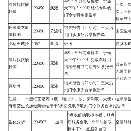
早
9：30分前送检者，于当
涂片找抗酸
一次、
123456
痰液
天下午3：00后结核专科或
杆菌
次，三
门诊专科拿报告单。
咳留在
呼吸道支原
结果报告（
72小时）三天后
123456
分泌物
由医生
体检测
到门诊服务台拿报告单
肥达氏试验
1357
血清
外送
静脉采
早
9：30分前送检者，于当
涂片找抗酸
天下午3：00后凭取单联到
123456
尿液
须留取
杆菌
结核专科或门诊专科拿报告
无菌专
单。
冰箱以
结果报告（
72小时）三天后
尿培养
123456
尿液
到门诊服务台拿报告单
注意
:1、 一般细菌培养（痰、咽拭子、尿、穿刺液、大便）结果报
有细菌生长加做药敏结果于5天后凭取单联到门诊服务台拿报告单
9点以前抽取标本者，
11点
生化分析
1234567
血清
后服务台取；9:30前抽取
空腹静
标本下午1点服务台取