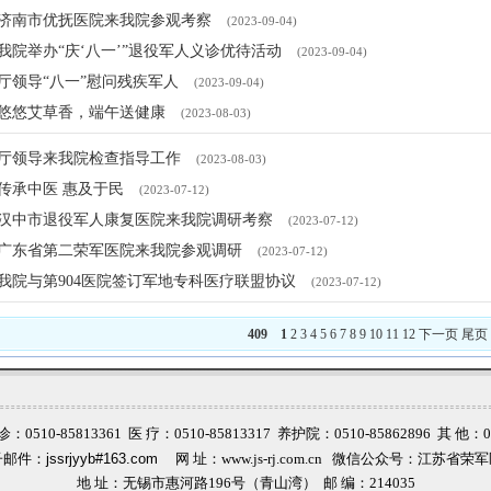
济南市优抚医院来我院参观考察
(2023-09-04)
我院举办“庆‘八一’”退役军人义诊优待活动
(2023-09-04)
厅领导“八一”慰问残疾军人
(2023-09-04)
悠悠艾草香，端午送健康
(2023-08-03)
厅领导来我院检查指导工作
(2023-08-03)
传承中医 惠及于民
(2023-07-12)
汉中市退役军人康复医院来我院调研考察
(2023-07-12)
广东省第二荣军医院来我院参观调研
(2023-07-12)
我院与第904医院签订军地专科医疗联盟协议
(2023-07-12)
409
1
2
3
4
5
6
7
8
9
10
11
12
下一页
尾页
0510-85813361 医 疗：0510-85813317 养护院：0510-85862896 其 他：05
子邮件：
jssrjyyb#163.com
网 址：www.js-rj.com.cn 微信公众号：江苏省荣
地 址：无锡市惠河路
196
号（青山湾）
邮 编：
214035