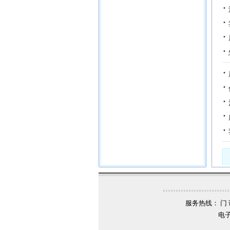
·
·
·
·
·
·
·
·
·
服务热线： 门 诊：
电