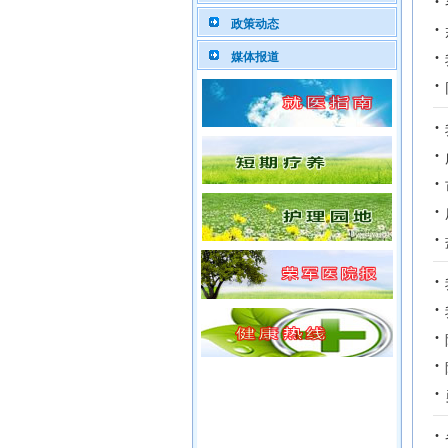
·
·
政策动态
·
媒体报道
·
·
·
·
·
·
·
·
·
·
·
·