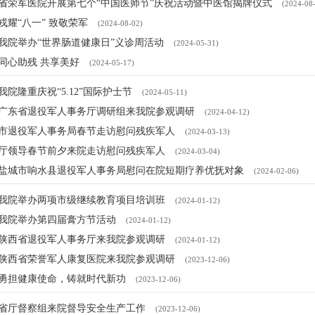
省荣军医院开展第七个“中国医师节”庆祝活动暨中医馆揭牌仪式
(2024-08
戎耀“八一” 致敬荣军
(2024-08-02)
我院举办“世界肠道健康日”义诊周活动
(2024-05-31)
同心助残 共享美好
(2024-05-17)
我院隆重庆祝“5.12”国际护士节
(2024-05-11)
广东省退役军人事务厅调研组来我院参观调研
(2024-04-12)
市退役军人事务局春节走访慰问残疾军人
(2024-03-13)
厅领导春节前夕来院走访慰问残疾军人
(2024-03-04)
盐城市响水县退役军人事务局慰问在院短期疗养优抚对象
(2024-02-06)
我院举办两项市级继续教育项目培训班
(2024-01-12)
我院举办第四届膏方节活动
(2024-01-12)
陕西省退役军人事务厅来我院参观调研
(2024-01-12)
陕西省荣誉军人康复医院来我院参观调研
(2023-12-06)
勇担健康使命，铸就时代新功
(2023-12-06)
省厅督察组来院督导安全生产工作
(2023-12-06)