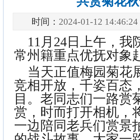
共赏菊花秋
时间：
2024-01-12 14:46:24
11
月
24
日上午，
我
常州籍重点优抚对象
当天
正值
梅园
菊花
竞相开放，千姿百态
目。老同志们一路赏
赏，时而打开相机，
一边陪同
老兵们
赏景
的战斗故事
。
大家
一